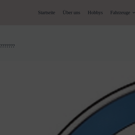
Zum
Inhalt
Startseite
Über uns
Hobbys
Fahrzeuge
springen
???????