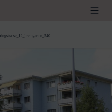
Zum
Inhalt
springen
ringstrasse_12_bremgarten_540