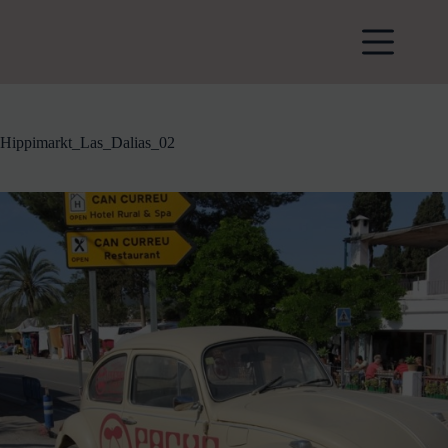
Zum
Inhalt
springen
Hippimarkt_Las_Dalias_02